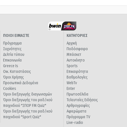
ΠΟΙΟΙ ΕΙΜΑΣΤΕ
ΚΑΤΗΓΟΡΙΕΣ
Πρόγραμμα
Αρχική
Συχνότητες
Ποδόσφαιρο
Δελτία τύπου
Μπάσκετ
Επικοινωνία
Αυτοκίνητο
Greece Is
Sports
Οικ. Καταστάσεις
Επικαιρότητα
Όροι Χρήσης
Βαθμολογίες
Προσωπικά Δεδομένα
WebTv
Cookies
Enter
Όροι διεξαγωγής διαγωνισμών
Πρωτοσέλιδα
Όροι διεξαγωγής του ραδ/κού
Τελευταίες Ειδήσεις
παιχνιδιού "ΣΠΟΡ FM Quiz"
Αρθρογραφίες
Όροι διεξαγωγής του ραδ/κού
Αφιερώματα
παιχνιδιού "Sport Quiz"
Πρόγραμμα TV
Live-radio