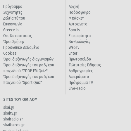
Πρόγραμμα
Αρχική
Συχνότητες
Ποδόσφαιρο
Δελτία τύπου
Μπάσκετ
Επικοινωνία
Αυτοκίνητο
Greece Is
Sports
Οικ. Καταστάσεις
Επικαιρότητα
Όροι Χρήσης
Βαθμολογίες
Προσωπικά Δεδομένα
WebTv
Cookies
Enter
Όροι διεξαγωγής διαγωνισμών
Πρωτοσέλιδα
Όροι διεξαγωγής του ραδ/κού
Τελευταίες Ειδήσεις
παιχνιδιού "ΣΠΟΡ FM Quiz"
Αρθρογραφίες
Όροι διεξαγωγής του ραδ/κού
Αφιερώματα
παιχνιδιού "Sport Quiz"
Πρόγραμμα TV
Live-radio
SITES ΤΟΥ ΟΜΙΛΟΥ
skai.gr
skaitv.gr
skairadio.gr
skaikairos.gr
podcast.skai.gr