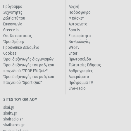
Πρόγραμμα
Αρχική
Συχνότητες
Ποδόσφαιρο
Δελτία τύπου
Μπάσκετ
Επικοινωνία
Αυτοκίνητο
Greece Is
Sports
Οικ. Καταστάσεις
Επικαιρότητα
Όροι Χρήσης
Βαθμολογίες
Προσωπικά Δεδομένα
WebTv
Cookies
Enter
Όροι διεξαγωγής διαγωνισμών
Πρωτοσέλιδα
Όροι διεξαγωγής του ραδ/κού
Τελευταίες Ειδήσεις
παιχνιδιού "ΣΠΟΡ FM Quiz"
Αρθρογραφίες
Όροι διεξαγωγής του ραδ/κού
Αφιερώματα
παιχνιδιού "Sport Quiz"
Πρόγραμμα TV
Live-radio
SITES ΤΟΥ ΟΜΙΛΟΥ
skai.gr
skaitv.gr
skairadio.gr
skaikairos.gr
podcast.skai.gr