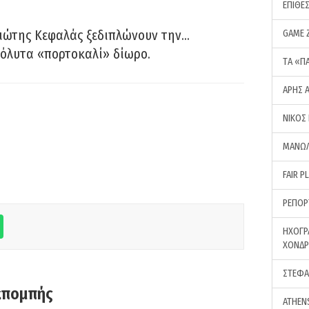
ΕΠΙΘΕ
ιώτης Κεφαλάς ξεδιπλώνουν την…
GAME 
όλυτα «πορτοκαλί» δίωρο.
ΤA «Π
ΑΡΗΣ 
ΝΙΚΟΣ
ΜΑΝΩΛ
FAIR P
ΡΕΠΟΡ
ΗΧΟΓΡ
ΧΟΝΔ
ΣΤΕΦΑ
κπομπής
ATHEN