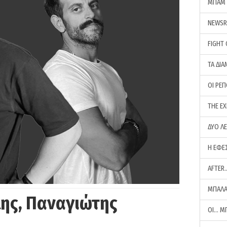
ΜΠΑΜ 
NEWS
FIGHT
ΤΑ ΔΙΑ
ΟΙ ΡΕ
THE E
ΔΥΟ Λ
Η ΕΦΕ
AFTER
ΜΠΑΛΑ
ης, Παναγιώτης
ΟΙ… Μ