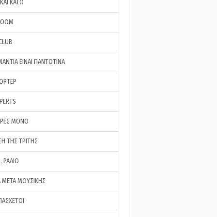
ΚΑΙ ΚΑΤΩ
ROOM
 CLUB
ΜΑΝΤΙΑ ΕΙΝΑΙ ΠΑΝΤΟΤΙΝΑ
ΠΟΡΤΕΡ
XPERTS
ΕΡΕΣ ΜΟΝΟ
ΣΗ ΤΗΣ ΤΡΙΤΗΣ
… ΡΑΔΙΟ
 ΜΕΤΑ ΜΟΥΣΙΚΗΣ
ΠΑΣΧΕΤΟΙ