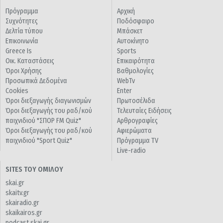
Πρόγραμμα
Αρχική
Συχνότητες
Ποδόσφαιρο
Δελτία τύπου
Μπάσκετ
Επικοινωνία
Αυτοκίνητο
Greece Is
Sports
Οικ. Καταστάσεις
Επικαιρότητα
Όροι Χρήσης
Βαθμολογίες
Προσωπικά Δεδομένα
WebTv
Cookies
Enter
Όροι διεξαγωγής διαγωνισμών
Πρωτοσέλιδα
Όροι διεξαγωγής του ραδ/κού
Τελευταίες Ειδήσεις
παιχνιδιού "ΣΠΟΡ FM Quiz"
Αρθρογραφίες
Όροι διεξαγωγής του ραδ/κού
Αφιερώματα
παιχνιδιού "Sport Quiz"
Πρόγραμμα TV
Live-radio
SITES ΤΟΥ ΟΜΙΛΟΥ
skai.gr
skaitv.gr
skairadio.gr
skaikairos.gr
podcast.skai.gr