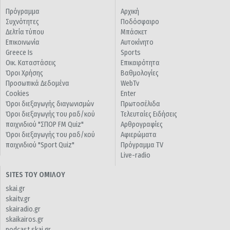
Πρόγραμμα
Αρχική
Συχνότητες
Ποδόσφαιρο
Δελτία τύπου
Μπάσκετ
Επικοινωνία
Αυτοκίνητο
Greece Is
Sports
Οικ. Καταστάσεις
Επικαιρότητα
Όροι Χρήσης
Βαθμολογίες
Προσωπικά Δεδομένα
WebTv
Cookies
Enter
Όροι διεξαγωγής διαγωνισμών
Πρωτοσέλιδα
Όροι διεξαγωγής του ραδ/κού
Τελευταίες Ειδήσεις
παιχνιδιού "ΣΠΟΡ FM Quiz"
Αρθρογραφίες
Όροι διεξαγωγής του ραδ/κού
Αφιερώματα
παιχνιδιού "Sport Quiz"
Πρόγραμμα TV
Live-radio
SITES ΤΟΥ ΟΜΙΛΟΥ
skai.gr
skaitv.gr
skairadio.gr
skaikairos.gr
podcast.skai.gr