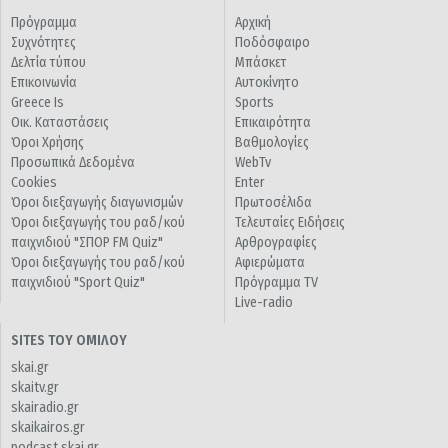
Πρόγραμμα
Αρχική
Συχνότητες
Ποδόσφαιρο
Δελτία τύπου
Μπάσκετ
Επικοινωνία
Αυτοκίνητο
Greece Is
Sports
Οικ. Καταστάσεις
Επικαιρότητα
Όροι Χρήσης
Βαθμολογίες
Προσωπικά Δεδομένα
WebTv
Cookies
Enter
Όροι διεξαγωγής διαγωνισμών
Πρωτοσέλιδα
Όροι διεξαγωγής του ραδ/κού
Τελευταίες Ειδήσεις
παιχνιδιού "ΣΠΟΡ FM Quiz"
Αρθρογραφίες
Όροι διεξαγωγής του ραδ/κού
Αφιερώματα
παιχνιδιού "Sport Quiz"
Πρόγραμμα TV
Live-radio
SITES ΤΟΥ ΟΜΙΛΟΥ
skai.gr
skaitv.gr
skairadio.gr
skaikairos.gr
podcast.skai.gr