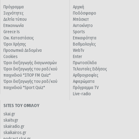
Πρόγραμμα
Αρχική
Συχνότητες
Ποδόσφαιρο
Δελτία τύπου
Μπάσκετ
Επικοινωνία
Αυτοκίνητο
Greece Is
Sports
Οικ. Καταστάσεις
Επικαιρότητα
Όροι Χρήσης
Βαθμολογίες
Προσωπικά Δεδομένα
WebTv
Cookies
Enter
Όροι διεξαγωγής διαγωνισμών
Πρωτοσέλιδα
Όροι διεξαγωγής του ραδ/κού
Τελευταίες Ειδήσεις
παιχνιδιού "ΣΠΟΡ FM Quiz"
Αρθρογραφίες
Όροι διεξαγωγής του ραδ/κού
Αφιερώματα
παιχνιδιού "Sport Quiz"
Πρόγραμμα TV
Live-radio
SITES ΤΟΥ ΟΜΙΛΟΥ
skai.gr
skaitv.gr
skairadio.gr
skaikairos.gr
podcast.skai.gr