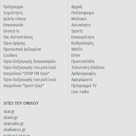
Πρόγραμμα
Αρχική
Συχνότητες
Ποδόσφαιρο
Δελτία τύπου
Μπάσκετ
Επικοινωνία
Αυτοκίνητο
Greece Is
Sports
Οικ. Καταστάσεις
Επικαιρότητα
Όροι Χρήσης
Βαθμολογίες
Προσωπικά Δεδομένα
WebTv
Cookies
Enter
Όροι διεξαγωγής διαγωνισμών
Πρωτοσέλιδα
Όροι διεξαγωγής του ραδ/κού
Τελευταίες Ειδήσεις
παιχνιδιού "ΣΠΟΡ FM Quiz"
Αρθρογραφίες
Όροι διεξαγωγής του ραδ/κού
Αφιερώματα
παιχνιδιού "Sport Quiz"
Πρόγραμμα TV
Live-radio
SITES ΤΟΥ ΟΜΙΛΟΥ
skai.gr
skaitv.gr
skairadio.gr
skaikairos.gr
podcast.skai.gr