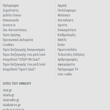
Πρόγραμμα
Αρχική
Συχνότητες
Ποδόσφαιρο
Δελτία τύπου
Μπάσκετ
Επικοινωνία
Αυτοκίνητο
Greece Is
Sports
Οικ. Καταστάσεις
Επικαιρότητα
Όροι Χρήσης
Βαθμολογίες
Προσωπικά Δεδομένα
WebTv
Cookies
Enter
Όροι διεξαγωγής διαγωνισμών
Πρωτοσέλιδα
Όροι διεξαγωγής του ραδ/κού
Τελευταίες Ειδήσεις
παιχνιδιού "ΣΠΟΡ FM Quiz"
Αρθρογραφίες
Όροι διεξαγωγής του ραδ/κού
Αφιερώματα
παιχνιδιού "Sport Quiz"
Πρόγραμμα TV
Live-radio
SITES ΤΟΥ ΟΜΙΛΟΥ
skai.gr
skaitv.gr
skairadio.gr
skaikairos.gr
podcast.skai.gr