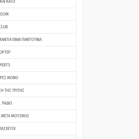
ΚΑΙ ΚΑΤΩ
ROOM
 CLUB
ΜΑΝΤΙΑ ΕΙΝΑΙ ΠΑΝΤΟΤΙΝΑ
ΠΟΡΤΕΡ
XPERTS
ΕΡΕΣ ΜΟΝΟ
ΣΗ ΤΗΣ ΤΡΙΤΗΣ
… ΡΑΔΙΟ
 ΜΕΤΑ ΜΟΥΣΙΚΗΣ
ΠΑΣΧΕΤΟΙ