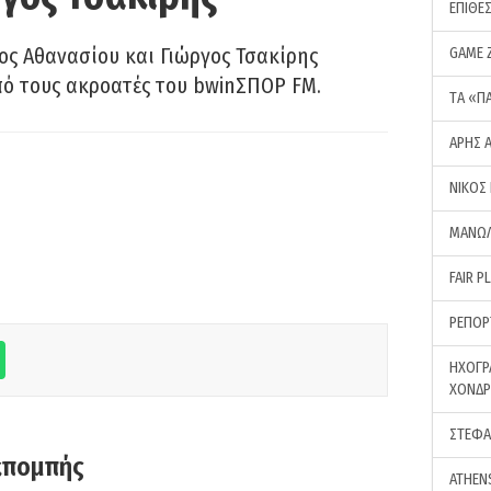
ΕΠΙΘΕ
ς Αθανασίου και Γιώργος Τσακίρης
GAME 
πό τους ακροατές του bwinΣΠΟΡ FM.
ΤA «Π
ΑΡΗΣ 
ΝΙΚΟΣ
ΜΑΝΩΛ
FAIR P
ΡΕΠΟΡ
ΗΧΟΓΡ
ΧΟΝΔ
ΣΤΕΦΑ
κπομπής
ATHEN