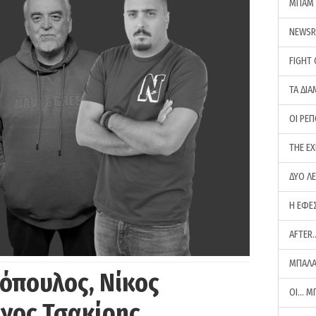
ΜΠΑΜ 
NEWS
FIGHT
ΤΑ ΔΙΑ
ΟΙ ΡΕ
THE E
ΔΥΟ Λ
Η ΕΦΕ
AFTER
ΜΠΑΛΑ
όπουλος, Νίκος
ΟΙ… Μ
ργος Τσακίρης