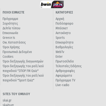
ΠΟΙΟΙ ΕΙΜΑΣΤΕ
ΚΑΤΗΓΟΡΙΕΣ
Πρόγραμμα
Αρχική
Συχνότητες
Ποδόσφαιρο
Δελτία τύπου
Μπάσκετ
Επικοινωνία
Αυτοκίνητο
Greece Is
Sports
Οικ. Καταστάσεις
Επικαιρότητα
Όροι Χρήσης
Βαθμολογίες
Προσωπικά Δεδομένα
WebTv
Cookies
Enter
Όροι διεξαγωγής διαγωνισμών
Πρωτοσέλιδα
Όροι διεξαγωγής του ραδ/κού
Τελευταίες Ειδήσεις
παιχνιδιού "ΣΠΟΡ FM Quiz"
Αρθρογραφίες
Όροι διεξαγωγής του ραδ/κού
Αφιερώματα
παιχνιδιού "Sport Quiz"
Πρόγραμμα TV
Live-radio
SITES ΤΟΥ ΟΜΙΛΟΥ
skai.gr
skaitv.gr