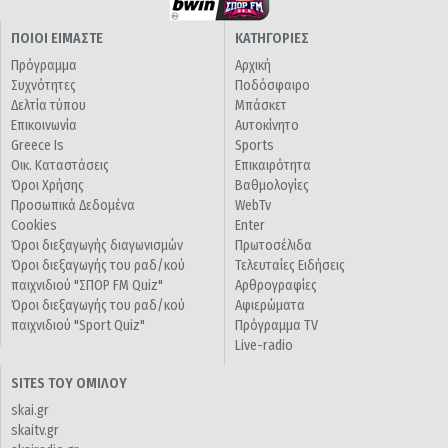
ΠΟΙΟΙ ΕΙΜΑΣΤΕ
ΚΑΤΗΓΟΡΙΕΣ
Πρόγραμμα
Αρχική
Συχνότητες
Ποδόσφαιρο
Δελτία τύπου
Μπάσκετ
Επικοινωνία
Αυτοκίνητο
Greece Is
Sports
Οικ. Καταστάσεις
Επικαιρότητα
Όροι Χρήσης
Βαθμολογίες
Προσωπικά Δεδομένα
WebTv
Cookies
Enter
Όροι διεξαγωγής διαγωνισμών
Πρωτοσέλιδα
Όροι διεξαγωγής του ραδ/κού
Τελευταίες Ειδήσεις
παιχνιδιού "ΣΠΟΡ FM Quiz"
Αρθρογραφίες
Όροι διεξαγωγής του ραδ/κού
Αφιερώματα
παιχνιδιού "Sport Quiz"
Πρόγραμμα TV
Live-radio
SITES ΤΟΥ ΟΜΙΛΟΥ
skai.gr
skaitv.gr