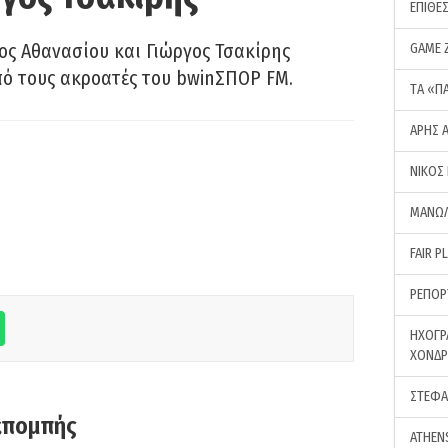
ΕΠΙΘΕ
ς Αθανασίου και Γιώργος Τσακίρης
GAME 
πό τους ακροατές του bwinΣΠΟΡ FM.
ΤA «Π
ΑΡΗΣ 
ΝΙΚΟΣ
ΜΑΝΩΛ
FAIR P
ΡΕΠΟΡ
ΗΧΟΓΡ
ΧΟΝΔ
ΣΤΕΦΑ
κπομπής
ATHEN