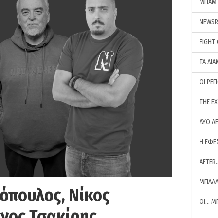
ΜΠΑΜ 
NEWS
FIGHT
ΤΑ ΔΙΑ
ΟΙ ΡΕ
THE E
ΔΥΟ Λ
Η ΕΦΕ
AFTER
ΜΠΑΛΑ
όπουλος, Νίκος
ΟΙ… Μ
ργος Τσακίρης