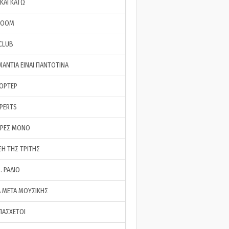
ΚΑΙ ΚΑΤΩ
ROOM
 CLUB
ΜΑΝΤΙΑ ΕΙΝΑΙ ΠΑΝΤΟΤΙΝΑ
ΠΟΡΤΕΡ
XPERTS
ΕΡΕΣ ΜΟΝΟ
ΣΗ ΤΗΣ ΤΡΙΤΗΣ
… ΡΑΔΙΟ
 ΜΕΤΑ ΜΟΥΣΙΚΗΣ
ΠΑΣΧΕΤΟΙ