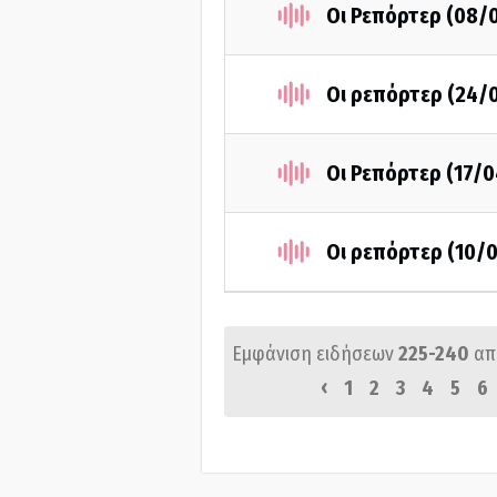
Οι Ρεπόρτερ (08/
Οι ρεπόρτερ (24/
Οι Ρεπόρτερ (17/0
Οι ρεπόρτερ (10/
Εμφάνιση ειδήσεων
225-240
απ
‹
1
2
3
4
5
6