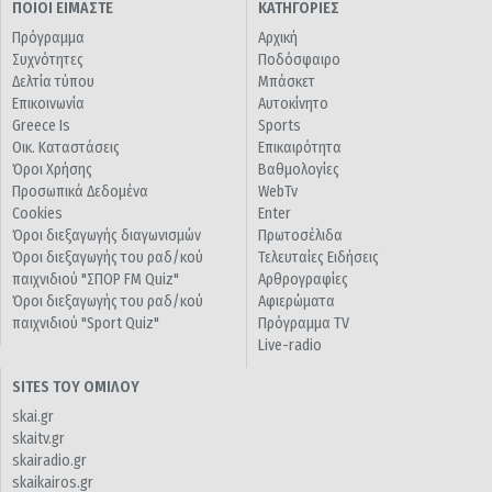
ΠΟΙΟΙ ΕΙΜΑΣΤΕ
ΚΑΤΗΓΟΡΙΕΣ
Πρόγραμμα
Αρχική
Συχνότητες
Ποδόσφαιρο
Δελτία τύπου
Μπάσκετ
Επικοινωνία
Αυτοκίνητο
Greece Is
Sports
Οικ. Καταστάσεις
Επικαιρότητα
Όροι Χρήσης
Βαθμολογίες
Προσωπικά Δεδομένα
WebTv
Cookies
Enter
Όροι διεξαγωγής διαγωνισμών
Πρωτοσέλιδα
Όροι διεξαγωγής του ραδ/κού
Τελευταίες Ειδήσεις
παιχνιδιού "ΣΠΟΡ FM Quiz"
Αρθρογραφίες
Όροι διεξαγωγής του ραδ/κού
Αφιερώματα
παιχνιδιού "Sport Quiz"
Πρόγραμμα TV
Live-radio
SITES ΤΟΥ ΟΜΙΛΟΥ
skai.gr
skaitv.gr
skairadio.gr
skaikairos.gr