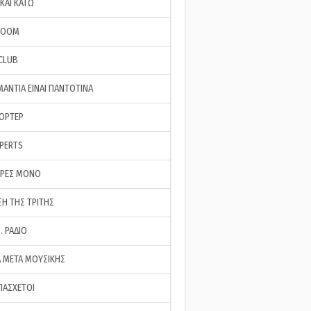
ΚΑΙ ΚΑΤΩ
ROOM
 CLUB
ΜΑΝΤΙΑ ΕΙΝΑΙ ΠΑΝΤΟΤΙΝΑ
ΠΟΡΤΕΡ
XPERTS
ΕΡΕΣ ΜΟΝΟ
ΣΗ ΤΗΣ ΤΡΙΤΗΣ
… ΡΑΔΙΟ
 ΜΕΤΑ ΜΟΥΣΙΚΗΣ
ΠΑΣΧΕΤΟΙ