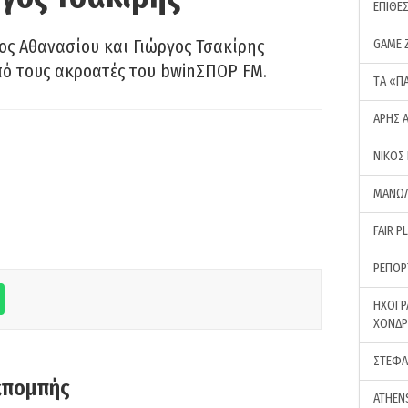
ΕΠΙΘΕ
ς Αθανασίου και Γιώργος Τσακίρης
GAME 
πό τους ακροατές του bwinΣΠΟΡ FM.
ΤA «Π
ΑΡΗΣ 
ΝΙΚΟΣ
ΜΑΝΩΛ
FAIR P
ΡΕΠΟΡ
ΗΧΟΓΡ
ΧΟΝΔ
ΣΤΕΦΑ
κπομπής
ATHEN