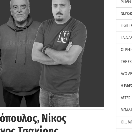
ΜΠΑΜ 
NEWS
FIGHT
ΤΑ ΔΙΑ
ΟΙ ΡΕ
THE E
ΔΥΟ Λ
Η ΕΦΕ
AFTER
ΜΠΑΛΑ
όπουλος, Νίκος
ΟΙ… Μ
ργος Τσακίρης