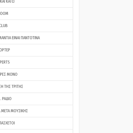
ΚΑΙ ΚΑΤΩ
ROOM
 CLUB
ΜΑΝΤΙΑ ΕΙΝΑΙ ΠΑΝΤΟΤΙΝΑ
ΠΟΡΤΕΡ
XPERTS
ΕΡΕΣ ΜΟΝΟ
ΣΗ ΤΗΣ ΤΡΙΤΗΣ
… ΡΑΔΙΟ
 ΜΕΤΑ ΜΟΥΣΙΚΗΣ
ΠΑΣΧΕΤΟΙ