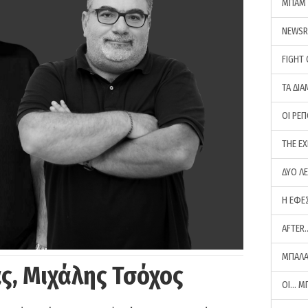
ΜΠΑΜ 
NEWS
FIGHT
ΤΑ ΔΙΑ
ΟΙ ΡΕ
THE E
ΔΥΟ Λ
Η ΕΦΕ
AFTER
ΜΠΑΛΑ
ς, Μιχάλης Τσόχος
ΟΙ… Μ