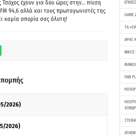
 Τσόχος έχουν για δύο ώρες στην… πίεση
ΕΠΙΘΕ
FM 94,6 αλλά και τους πρωταγωνιστές της
GAME 
ει καμία απορία σας άλυτη!
ΤA «Π
ΑΡΗΣ 
ΝΙΚΟΣ
ΜΑΝΩΛ
FAIR P
κπομπής
ΡΕΠΟΡ
ΗΧΟΓΡ
05/2026)
ΧΟΝΔ
ΣΤΕΦΑ
5/2026)
ATHEN