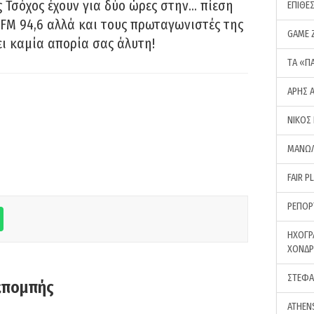
 Τσόχος έχουν για δύο ώρες στην… πίεση
ΕΠΙΘΕ
FM 94,6 αλλά και τους πρωταγωνιστές της
GAME 
ει καμία απορία σας άλυτη!
ΤA «Π
ΑΡΗΣ 
ΝΙΚΟΣ
ΜΑΝΩΛ
FAIR P
ΡΕΠΟΡ
ΗΧΟΓΡ
ΧΟΝΔ
ΣΤΕΦΑ
κπομπής
ATHEN