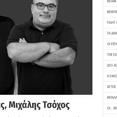
ΜΠΑΜ 
NEWS
FIGHT
ΤΑ ΔΙΑ
ΟΙ ΡΕ
THE E
ΔΥΟ Λ
Η ΕΦΕ
AFTER
ΜΠΑΛΑ
ς, Μιχάλης Τσόχος
ΟΙ… Μ