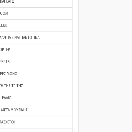
ΚΑΙ ΚΑΤΩ
ROOM
 CLUB
ΜΑΝΤΙΑ ΕΙΝΑΙ ΠΑΝΤΟΤΙΝΑ
ΠΟΡΤΕΡ
XPERTS
ΕΡΕΣ ΜΟΝΟ
ΣΗ ΤΗΣ ΤΡΙΤΗΣ
… ΡΑΔΙΟ
 ΜΕΤΑ ΜΟΥΣΙΚΗΣ
ΠΑΣΧΕΤΟΙ