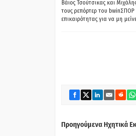
Βάιος Τσούτσικας και Μιχάλης
τους ρεπόρτερ του bwinΣΠΟΡ 
επικαιρότητας για να μη μείν
Προηγούμενα Ηχητικά Ε