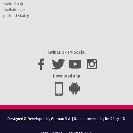
skairadio.gr
skaikairos.gr
podcast.skai.gr
bwinΣΠΟΡ FM Social
Download App
Designed & Developed by Gloman S.A.
|
Radio powered by live24.gr
| ©