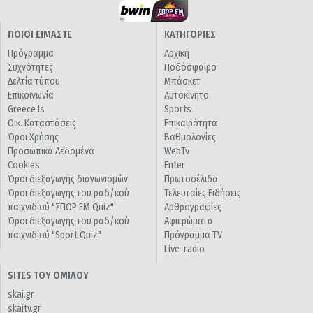
ΠΟΙΟΙ ΕΙΜΑΣΤΕ
ΚΑΤΗΓΟΡΙΕΣ
Πρόγραμμα
Αρχική
Συχνότητες
Ποδόσφαιρο
Δελτία τύπου
Μπάσκετ
Επικοινωνία
Αυτοκίνητο
Greece Is
Sports
Οικ. Καταστάσεις
Επικαιρότητα
Όροι Χρήσης
Βαθμολογίες
Προσωπικά Δεδομένα
WebTv
Cookies
Enter
Όροι διεξαγωγής διαγωνισμών
Πρωτοσέλιδα
Όροι διεξαγωγής του ραδ/κού
Τελευταίες Ειδήσεις
παιχνιδιού "ΣΠΟΡ FM Quiz"
Αρθρογραφίες
Όροι διεξαγωγής του ραδ/κού
Αφιερώματα
παιχνιδιού "Sport Quiz"
Πρόγραμμα TV
Live-radio
SITES ΤΟΥ ΟΜΙΛΟΥ
skai.gr
skaitv.gr