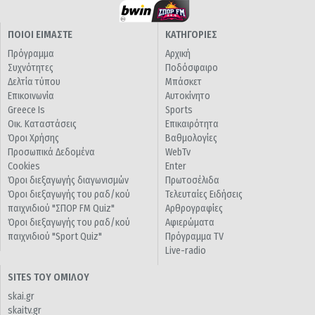
ΠΟΙΟΙ ΕΙΜΑΣΤΕ
ΚΑΤΗΓΟΡΙΕΣ
Πρόγραμμα
Αρχική
Συχνότητες
Ποδόσφαιρο
Δελτία τύπου
Μπάσκετ
Επικοινωνία
Αυτοκίνητο
Greece Is
Sports
Οικ. Καταστάσεις
Επικαιρότητα
Όροι Χρήσης
Βαθμολογίες
Προσωπικά Δεδομένα
WebTv
Cookies
Enter
Όροι διεξαγωγής διαγωνισμών
Πρωτοσέλιδα
Όροι διεξαγωγής του ραδ/κού
Τελευταίες Ειδήσεις
παιχνιδιού "ΣΠΟΡ FM Quiz"
Αρθρογραφίες
Όροι διεξαγωγής του ραδ/κού
Αφιερώματα
παιχνιδιού "Sport Quiz"
Πρόγραμμα TV
Live-radio
SITES ΤΟΥ ΟΜΙΛΟΥ
skai.gr
skaitv.gr