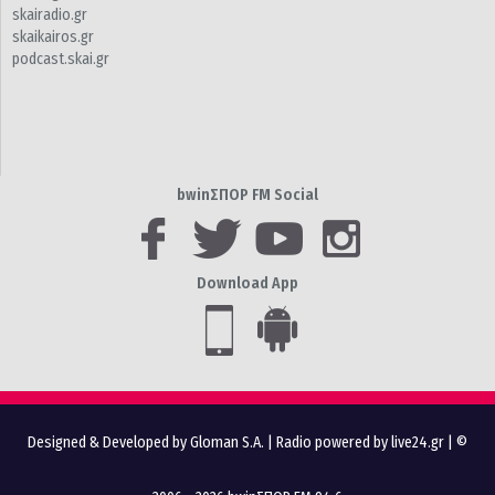
skairadio.gr
skaikairos.gr
podcast.skai.gr
bwinΣΠΟΡ FM Social
Download App
Designed & Developed by Gloman S.A.
|
Radio powered by live24.gr
| ©