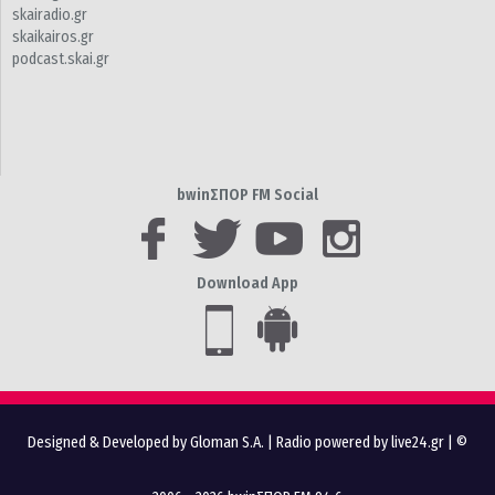
skairadio.gr
skaikairos.gr
podcast.skai.gr
bwinΣΠΟΡ FM Social
Download App
Designed & Developed by Gloman S.A.
|
Radio powered by live24.gr
| ©