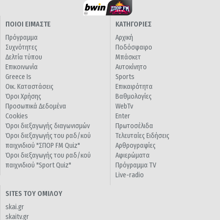
ΠΟΙΟΙ ΕΙΜΑΣΤΕ
ΚΑΤΗΓΟΡΙΕΣ
Πρόγραμμα
Αρχική
Συχνότητες
Ποδόσφαιρο
Δελτία τύπου
Μπάσκετ
Επικοινωνία
Αυτοκίνητο
Greece Is
Sports
Οικ. Καταστάσεις
Επικαιρότητα
Όροι Χρήσης
Βαθμολογίες
Προσωπικά Δεδομένα
WebTv
Cookies
Enter
Όροι διεξαγωγής διαγωνισμών
Πρωτοσέλιδα
Όροι διεξαγωγής του ραδ/κού
Τελευταίες Ειδήσεις
παιχνιδιού "ΣΠΟΡ FM Quiz"
Αρθρογραφίες
Όροι διεξαγωγής του ραδ/κού
Αφιερώματα
παιχνιδιού "Sport Quiz"
Πρόγραμμα TV
Live-radio
SITES ΤΟΥ ΟΜΙΛΟΥ
skai.gr
skaitv.gr