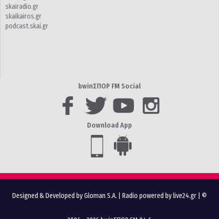
skairadio.gr
skaikairos.gr
podcast.skai.gr
bwinΣΠΟΡ FM Social
Download App
Designed & Developed by Gloman S.A.
|
Radio powered by live24.gr
| ©