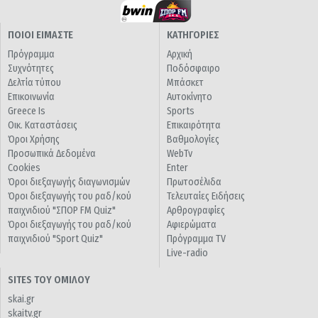
ΠΟΙΟΙ ΕΙΜΑΣΤΕ
ΚΑΤΗΓΟΡΙΕΣ
Πρόγραμμα
Αρχική
Συχνότητες
Ποδόσφαιρο
Δελτία τύπου
Μπάσκετ
Επικοινωνία
Αυτοκίνητο
Greece Is
Sports
Οικ. Καταστάσεις
Επικαιρότητα
Όροι Χρήσης
Βαθμολογίες
Προσωπικά Δεδομένα
WebTv
Cookies
Enter
Όροι διεξαγωγής διαγωνισμών
Πρωτοσέλιδα
Όροι διεξαγωγής του ραδ/κού
Τελευταίες Ειδήσεις
παιχνιδιού "ΣΠΟΡ FM Quiz"
Αρθρογραφίες
Όροι διεξαγωγής του ραδ/κού
Αφιερώματα
παιχνιδιού "Sport Quiz"
Πρόγραμμα TV
Live-radio
SITES ΤΟΥ ΟΜΙΛΟΥ
skai.gr
skaitv.gr