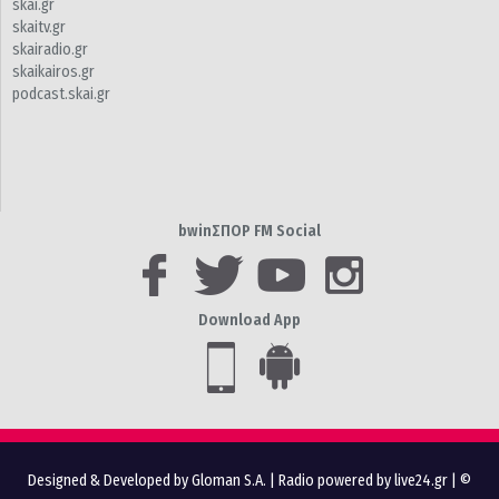
skai.gr
skaitv.gr
skairadio.gr
skaikairos.gr
podcast.skai.gr
bwinΣΠΟΡ FM Social
Download App
Designed & Developed by Gloman S.A.
|
Radio powered by live24.gr
| ©