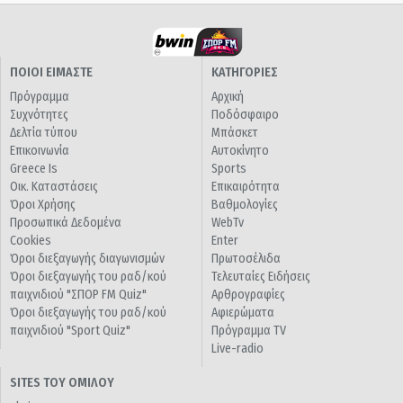
ΠΟΙΟΙ ΕΙΜΑΣΤΕ
ΚΑΤΗΓΟΡΙΕΣ
Πρόγραμμα
Αρχική
Συχνότητες
Ποδόσφαιρο
Δελτία τύπου
Μπάσκετ
Επικοινωνία
Αυτοκίνητο
Greece Is
Sports
Οικ. Καταστάσεις
Επικαιρότητα
Όροι Χρήσης
Βαθμολογίες
Προσωπικά Δεδομένα
WebTv
Cookies
Enter
Όροι διεξαγωγής διαγωνισμών
Πρωτοσέλιδα
Όροι διεξαγωγής του ραδ/κού
Τελευταίες Ειδήσεις
παιχνιδιού "ΣΠΟΡ FM Quiz"
Αρθρογραφίες
Όροι διεξαγωγής του ραδ/κού
Αφιερώματα
παιχνιδιού "Sport Quiz"
Πρόγραμμα TV
Live-radio
SITES ΤΟΥ ΟΜΙΛΟΥ