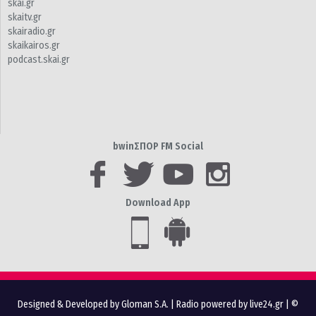
skai.gr
skaitv.gr
skairadio.gr
skaikairos.gr
podcast.skai.gr
bwinΣΠΟΡ FM Social
Download App
Designed & Developed by Gloman S.A.
|
Radio powered by live24.gr
| ©