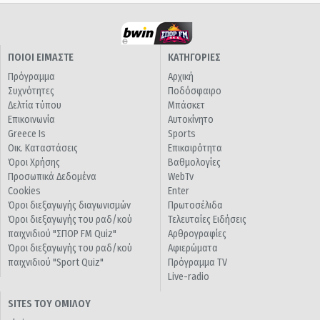
ΠΟΙΟΙ ΕΙΜΑΣΤΕ
ΚΑΤΗΓΟΡΙΕΣ
Πρόγραμμα
Αρχική
Συχνότητες
Ποδόσφαιρο
Δελτία τύπου
Μπάσκετ
Επικοινωνία
Αυτοκίνητο
Greece Is
Sports
Οικ. Καταστάσεις
Επικαιρότητα
Όροι Χρήσης
Βαθμολογίες
Προσωπικά Δεδομένα
WebTv
Cookies
Enter
Όροι διεξαγωγής διαγωνισμών
Πρωτοσέλιδα
Όροι διεξαγωγής του ραδ/κού
Τελευταίες Ειδήσεις
παιχνιδιού "ΣΠΟΡ FM Quiz"
Αρθρογραφίες
Όροι διεξαγωγής του ραδ/κού
Αφιερώματα
παιχνιδιού "Sport Quiz"
Πρόγραμμα TV
Live-radio
SITES ΤΟΥ ΟΜΙΛΟΥ