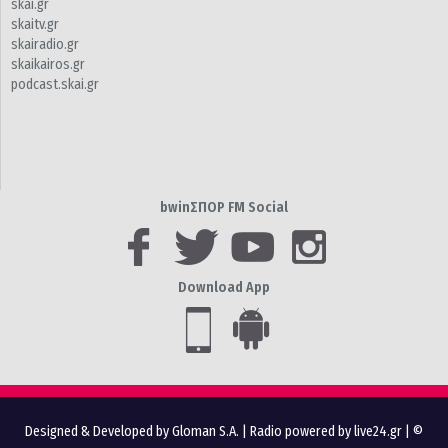
skai.gr
skaitv.gr
skairadio.gr
skaikairos.gr
podcast.skai.gr
bwinΣΠΟΡ FM Social
Download App
Designed & Developed by Gloman S.A.
|
Radio powered by live24.gr
| ©