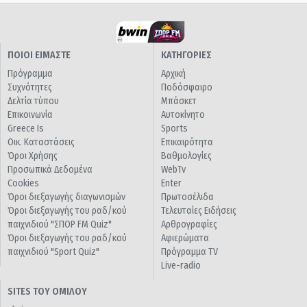
ΠΟΙΟΙ ΕΙΜΑΣΤΕ
ΚΑΤΗΓΟΡΙΕΣ
Πρόγραμμα
Αρχική
Συχνότητες
Ποδόσφαιρο
Δελτία τύπου
Μπάσκετ
Επικοινωνία
Αυτοκίνητο
Greece Is
Sports
Οικ. Καταστάσεις
Επικαιρότητα
Όροι Χρήσης
Βαθμολογίες
Προσωπικά Δεδομένα
WebTv
Cookies
Enter
Όροι διεξαγωγής διαγωνισμών
Πρωτοσέλιδα
Όροι διεξαγωγής του ραδ/κού
Τελευταίες Ειδήσεις
παιχνιδιού "ΣΠΟΡ FM Quiz"
Αρθρογραφίες
Όροι διεξαγωγής του ραδ/κού
Αφιερώματα
παιχνιδιού "Sport Quiz"
Πρόγραμμα TV
Live-radio
SITES ΤΟΥ ΟΜΙΛΟΥ