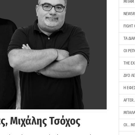
ΜΠΑΜ 
NEWS
FIGHT
ΤΑ ΔΙΑ
ΟΙ ΡΕ
THE E
ΔΥΟ Λ
Η ΕΦΕ
AFTER
ΜΠΑΛΑ
ς, Μιχάλης Τσόχος
ΟΙ… Μ