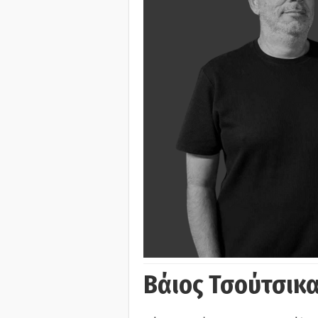
Βάιος Τσούτσικα