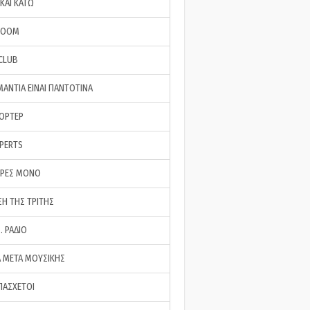
ΚΑΙ ΚΑΤΩ
ROOM
 CLUB
ΜΑΝΤΙΑ ΕΙΝΑΙ ΠΑΝΤΟΤΙΝΑ
ΠΟΡΤΕΡ
XPERTS
ΕΡΕΣ ΜΟΝΟ
ΣΗ ΤΗΣ ΤΡΙΤΗΣ
… ΡΑΔΙΟ
 ΜΕΤΑ ΜΟΥΣΙΚΗΣ
ΠΑΣΧΕΤΟΙ