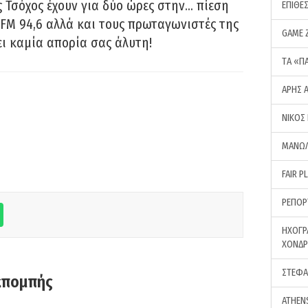
 Τσόχος έχουν για δύο ώρες στην… πίεση
ΕΠΙΘΕ
FM 94,6 αλλά και τους πρωταγωνιστές της
GAME 
ει καμία απορία σας άλυτη!
ΤA «Π
ΑΡΗΣ 
ΝΙΚΟΣ
ΜΑΝΩΛ
FAIR P
ΡΕΠΟΡ
ΗΧΟΓΡ
ΧΟΝΔ
ΣΤΕΦΑ
κπομπής
ATHEN