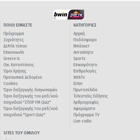
ΠΟΙΟΙ ΕΙΜΑΣΤΕ
ΚΑΤΗΓΟΡΙΕΣ
Πρόγραμμα
Αρχική
Συχνότητες
Ποδόσφαιρο
Δελτία τύπου
Μπάσκετ
Επικοινωνία
Αυτοκίνητο
Greece Is
Sports
Οικ. Καταστάσεις
Επικαιρότητα
Όροι Χρήσης
Βαθμολογίες
Προσωπικά Δεδομένα
WebTv
Cookies
Enter
Όροι διεξαγωγής διαγωνισμών
Πρωτοσέλιδα
Όροι διεξαγωγής του ραδ/κού
Τελευταίες Ειδήσεις
παιχνιδιού "ΣΠΟΡ FM Quiz"
Αρθρογραφίες
Όροι διεξαγωγής του ραδ/κού
Αφιερώματα
παιχνιδιού "Sport Quiz"
Πρόγραμμα TV
Live-radio
SITES ΤΟΥ ΟΜΙΛΟΥ