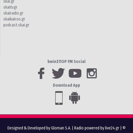
skai.gr
skaitv.gr
skairadio.gr
skaikairos.gr
podcast.skai.gr
bwinΣΠΟΡ FM Social
Download App
Designed & Developed by Gloman S.A.
|
Radio powered by live24.gr
| ©