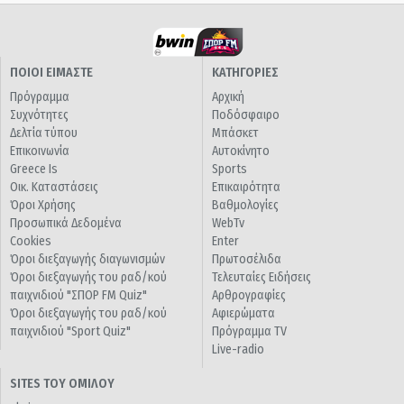
ΠΟΙΟΙ ΕΙΜΑΣΤΕ
ΚΑΤΗΓΟΡΙΕΣ
Πρόγραμμα
Αρχική
Συχνότητες
Ποδόσφαιρο
Δελτία τύπου
Μπάσκετ
Επικοινωνία
Αυτοκίνητο
Greece Is
Sports
Οικ. Καταστάσεις
Επικαιρότητα
Όροι Χρήσης
Βαθμολογίες
Προσωπικά Δεδομένα
WebTv
Cookies
Enter
Όροι διεξαγωγής διαγωνισμών
Πρωτοσέλιδα
Όροι διεξαγωγής του ραδ/κού
Τελευταίες Ειδήσεις
παιχνιδιού "ΣΠΟΡ FM Quiz"
Αρθρογραφίες
Όροι διεξαγωγής του ραδ/κού
Αφιερώματα
παιχνιδιού "Sport Quiz"
Πρόγραμμα TV
Live-radio
SITES ΤΟΥ ΟΜΙΛΟΥ