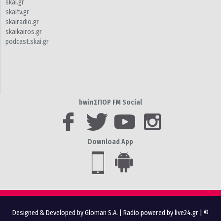
skai.gr
skaitv.gr
skairadio.gr
skaikairos.gr
podcast.skai.gr
bwinΣΠΟΡ FM Social
Download App
Designed & Developed by Gloman S.A.
|
Radio powered by live24.gr
| ©