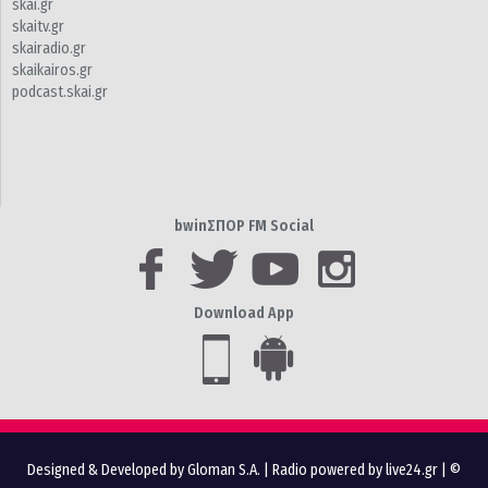
skai.gr
skaitv.gr
skairadio.gr
skaikairos.gr
podcast.skai.gr
bwinΣΠΟΡ FM Social
Download App
Designed & Developed by Gloman S.A.
|
Radio powered by live24.gr
| ©