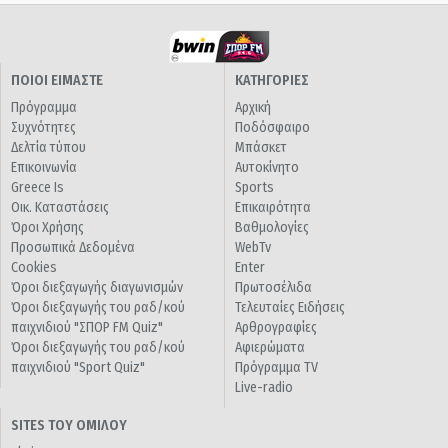
ΠΟΙΟΙ ΕΙΜΑΣΤΕ
ΚΑΤΗΓΟΡΙΕΣ
Πρόγραμμα
Αρχική
Συχνότητες
Ποδόσφαιρο
Δελτία τύπου
Μπάσκετ
Επικοινωνία
Αυτοκίνητο
Greece Is
Sports
Οικ. Καταστάσεις
Επικαιρότητα
Όροι Χρήσης
Βαθμολογίες
Προσωπικά Δεδομένα
WebTv
Cookies
Enter
Όροι διεξαγωγής διαγωνισμών
Πρωτοσέλιδα
Όροι διεξαγωγής του ραδ/κού
Τελευταίες Ειδήσεις
παιχνιδιού "ΣΠΟΡ FM Quiz"
Αρθρογραφίες
Όροι διεξαγωγής του ραδ/κού
Αφιερώματα
παιχνιδιού "Sport Quiz"
Πρόγραμμα TV
Live-radio
SITES ΤΟΥ ΟΜΙΛΟΥ