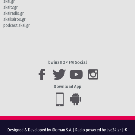
skai.gr
skaitv.gr
skairadio.gr
skaikairos.gr
podcast.skai.gr
bwinΣΠΟΡ FM Social
Download App
Designed & Developed by Gloman S.A.
|
Radio powered by live24.gr
| ©