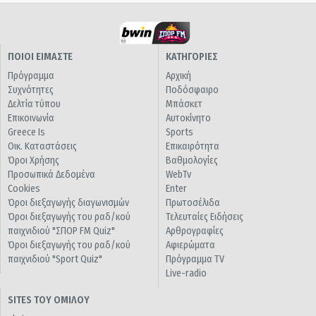
ΠΟΙΟΙ ΕΙΜΑΣΤΕ
ΚΑΤΗΓΟΡΙΕΣ
Πρόγραμμα
Αρχική
Συχνότητες
Ποδόσφαιρο
Δελτία τύπου
Μπάσκετ
Επικοινωνία
Αυτοκίνητο
Greece Is
Sports
Οικ. Καταστάσεις
Επικαιρότητα
Όροι Χρήσης
Βαθμολογίες
Προσωπικά Δεδομένα
WebTv
Cookies
Enter
Όροι διεξαγωγής διαγωνισμών
Πρωτοσέλιδα
Όροι διεξαγωγής του ραδ/κού
Τελευταίες Ειδήσεις
παιχνιδιού "ΣΠΟΡ FM Quiz"
Αρθρογραφίες
Όροι διεξαγωγής του ραδ/κού
Αφιερώματα
παιχνιδιού "Sport Quiz"
Πρόγραμμα TV
Live-radio
SITES ΤΟΥ ΟΜΙΛΟΥ