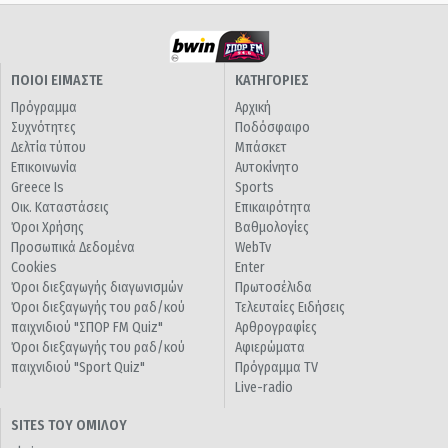
ΠΟΙΟΙ ΕΙΜΑΣΤΕ
ΚΑΤΗΓΟΡΙΕΣ
Πρόγραμμα
Αρχική
Συχνότητες
Ποδόσφαιρο
Δελτία τύπου
Μπάσκετ
Επικοινωνία
Αυτοκίνητο
Greece Is
Sports
Οικ. Καταστάσεις
Επικαιρότητα
Όροι Χρήσης
Βαθμολογίες
Προσωπικά Δεδομένα
WebTv
Cookies
Enter
Όροι διεξαγωγής διαγωνισμών
Πρωτοσέλιδα
Όροι διεξαγωγής του ραδ/κού
Τελευταίες Ειδήσεις
παιχνιδιού "ΣΠΟΡ FM Quiz"
Αρθρογραφίες
Όροι διεξαγωγής του ραδ/κού
Αφιερώματα
παιχνιδιού "Sport Quiz"
Πρόγραμμα TV
Live-radio
SITES ΤΟΥ ΟΜΙΛΟΥ