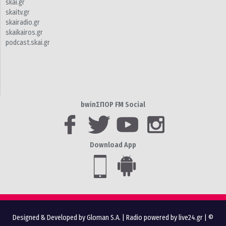
skai.gr
skaitv.gr
skairadio.gr
skaikairos.gr
podcast.skai.gr
bwinΣΠΟΡ FM Social
Download App
Designed & Developed by Gloman S.A.
|
Radio powered by live24.gr
| ©