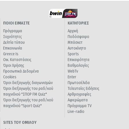
ΠΟΙΟΙ ΕΙΜΑΣΤΕ
ΚΑΤΗΓΟΡΙΕΣ
Πρόγραμμα
Αρχική
Συχνότητες
Ποδόσφαιρο
Δελτία τύπου
Μπάσκετ
Επικοινωνία
Αυτοκίνητο
Greece Is
Sports
Οικ. Καταστάσεις
Επικαιρότητα
Όροι Χρήσης
Βαθμολογίες
Προσωπικά Δεδομένα
WebTv
Cookies
Enter
Όροι διεξαγωγής διαγωνισμών
Πρωτοσέλιδα
Όροι διεξαγωγής του ραδ/κού
Τελευταίες Ειδήσεις
παιχνιδιού "ΣΠΟΡ FM Quiz"
Αρθρογραφίες
Όροι διεξαγωγής του ραδ/κού
Αφιερώματα
παιχνιδιού "Sport Quiz"
Πρόγραμμα TV
Live-radio
SITES ΤΟΥ ΟΜΙΛΟΥ