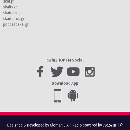
skai.gr
skaitv.gr
skairadio.gr
skaikairos.gr
podcast.skai.gr
bwinΣΠΟΡ FM Social
Download App
Designed & Developed by Gloman S.A.
|
Radio powered by live24.gr
| ©