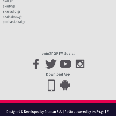
skai.gr
skaitv.gr
skairadio.gr
skaikairos.gr
podcast.skai.gr
bwinΣΠΟΡ FM Social
Download App
Designed & Developed by Gloman S.A.
|
Radio powered by live24.gr
| ©