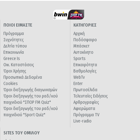
ΠΟΙΟΙ ΕΙΜΑΣΤΕ
ΚΑΤΗΓΟΡΙΕΣ
Πρόγραμμα
Αρχική
Συχνότητες
Ποδόσφαιρο
Δελτία τύπου
Μπάσκετ
Επικοινωνία
Αυτοκίνητο
Greece Is
Sports
Οικ. Καταστάσεις
Επικαιρότητα
Όροι Χρήσης
Βαθμολογίες
Προσωπικά Δεδομένα
WebTv
Cookies
Enter
Όροι διεξαγωγής διαγωνισμών
Πρωτοσέλιδα
Όροι διεξαγωγής του ραδ/κού
Τελευταίες Ειδήσεις
παιχνιδιού "ΣΠΟΡ FM Quiz"
Αρθρογραφίες
Όροι διεξαγωγής του ραδ/κού
Αφιερώματα
παιχνιδιού "Sport Quiz"
Πρόγραμμα TV
Live-radio
SITES ΤΟΥ ΟΜΙΛΟΥ