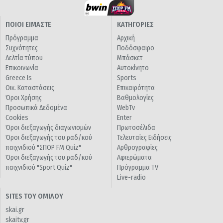
ΠΟΙΟΙ ΕΙΜΑΣΤΕ
ΚΑΤΗΓΟΡΙΕΣ
Πρόγραμμα
Αρχική
Συχνότητες
Ποδόσφαιρο
Δελτία τύπου
Μπάσκετ
Επικοινωνία
Αυτοκίνητο
Greece Is
Sports
Οικ. Καταστάσεις
Επικαιρότητα
Όροι Χρήσης
Βαθμολογίες
Προσωπικά Δεδομένα
WebTv
Cookies
Enter
Όροι διεξαγωγής διαγωνισμών
Πρωτοσέλιδα
Όροι διεξαγωγής του ραδ/κού
Τελευταίες Ειδήσεις
παιχνιδιού "ΣΠΟΡ FM Quiz"
Αρθρογραφίες
Όροι διεξαγωγής του ραδ/κού
Αφιερώματα
παιχνιδιού "Sport Quiz"
Πρόγραμμα TV
Live-radio
SITES ΤΟΥ ΟΜΙΛΟΥ
skai.gr
skaitv.gr