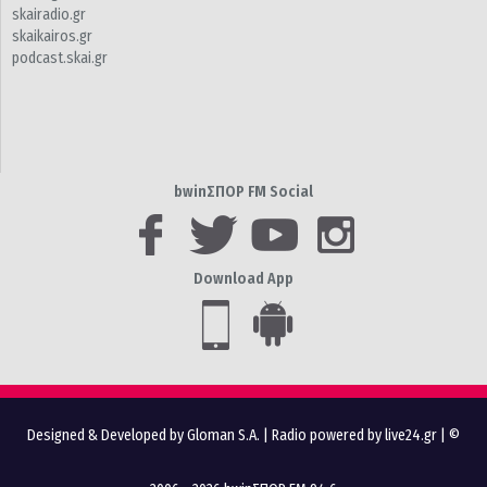
skairadio.gr
skaikairos.gr
podcast.skai.gr
bwinΣΠΟΡ FM Social
Download App
Designed & Developed by Gloman S.A.
|
Radio powered by live24.gr
| ©