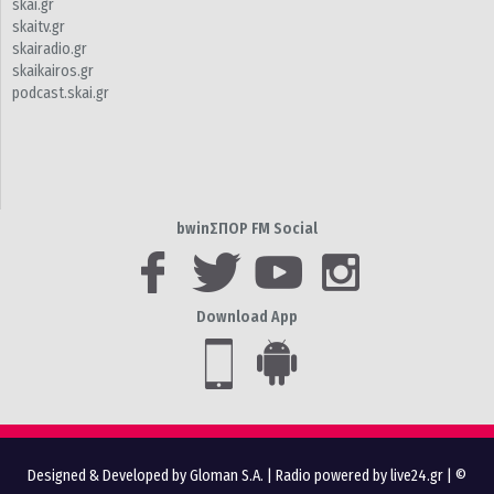
skai.gr
skaitv.gr
skairadio.gr
skaikairos.gr
podcast.skai.gr
bwinΣΠΟΡ FM Social
Download App
Designed & Developed by Gloman S.A.
|
Radio powered by live24.gr
| ©