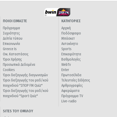
ΠΟΙΟΙ ΕΙΜΑΣΤΕ
ΚΑΤΗΓΟΡΙΕΣ
Πρόγραμμα
Αρχική
Συχνότητες
Ποδόσφαιρο
Δελτία τύπου
Μπάσκετ
Επικοινωνία
Αυτοκίνητο
Greece Is
Sports
Οικ. Καταστάσεις
Επικαιρότητα
Όροι Χρήσης
Βαθμολογίες
Προσωπικά Δεδομένα
WebTv
Cookies
Enter
Όροι διεξαγωγής διαγωνισμών
Πρωτοσέλιδα
Όροι διεξαγωγής του ραδ/κού
Τελευταίες Ειδήσεις
παιχνιδιού "ΣΠΟΡ FM Quiz"
Αρθρογραφίες
Όροι διεξαγωγής του ραδ/κού
Αφιερώματα
παιχνιδιού "Sport Quiz"
Πρόγραμμα TV
Live-radio
SITES ΤΟΥ ΟΜΙΛΟΥ