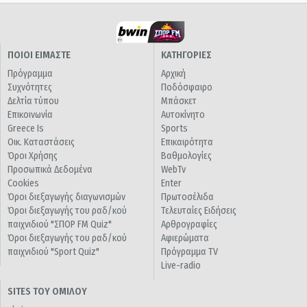
ΠΟΙΟΙ ΕΙΜΑΣΤΕ
ΚΑΤΗΓΟΡΙΕΣ
Πρόγραμμα
Αρχική
Συχνότητες
Ποδόσφαιρο
Δελτία τύπου
Μπάσκετ
Επικοινωνία
Αυτοκίνητο
Greece Is
Sports
Οικ. Καταστάσεις
Επικαιρότητα
Όροι Χρήσης
Βαθμολογίες
Προσωπικά Δεδομένα
WebTv
Cookies
Enter
Όροι διεξαγωγής διαγωνισμών
Πρωτοσέλιδα
Όροι διεξαγωγής του ραδ/κού
Τελευταίες Ειδήσεις
παιχνιδιού "ΣΠΟΡ FM Quiz"
Αρθρογραφίες
Όροι διεξαγωγής του ραδ/κού
Αφιερώματα
παιχνιδιού "Sport Quiz"
Πρόγραμμα TV
Live-radio
SITES ΤΟΥ ΟΜΙΛΟΥ