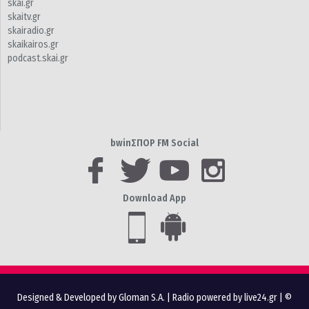
skai.gr
skaitv.gr
skairadio.gr
skaikairos.gr
podcast.skai.gr
bwinΣΠΟΡ FM Social
Download App
Designed & Developed by Gloman S.A.
|
Radio powered by live24.gr
| ©