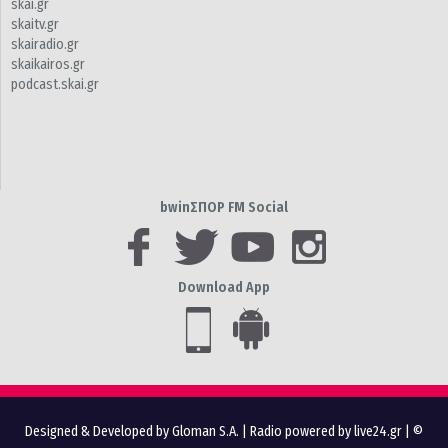
skai.gr
skaitv.gr
skairadio.gr
skaikairos.gr
podcast.skai.gr
bwinΣΠΟΡ FM Social
Download App
Designed & Developed by Gloman S.A.
|
Radio powered by live24.gr
| ©