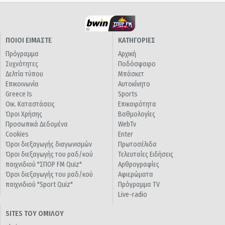
ΠΟΙΟΙ ΕΙΜΑΣΤΕ
ΚΑΤΗΓΟΡΙΕΣ
Πρόγραμμα
Αρχική
Συχνότητες
Ποδόσφαιρο
Δελτία τύπου
Μπάσκετ
Επικοινωνία
Αυτοκίνητο
Greece Is
Sports
Οικ. Καταστάσεις
Επικαιρότητα
Όροι Χρήσης
Βαθμολογίες
Προσωπικά Δεδομένα
WebTv
Cookies
Enter
Όροι διεξαγωγής διαγωνισμών
Πρωτοσέλιδα
Όροι διεξαγωγής του ραδ/κού
Τελευταίες Ειδήσεις
παιχνιδιού "ΣΠΟΡ FM Quiz"
Αρθρογραφίες
Όροι διεξαγωγής του ραδ/κού
Αφιερώματα
παιχνιδιού "Sport Quiz"
Πρόγραμμα TV
Live-radio
SITES ΤΟΥ ΟΜΙΛΟΥ