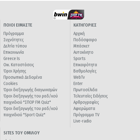
ΠΟΙΟΙ ΕΙΜΑΣΤΕ
ΚΑΤΗΓΟΡΙΕΣ
Πρόγραμμα
Αρχική
Συχνότητες
Ποδόσφαιρο
Δελτία τύπου
Μπάσκετ
Επικοινωνία
Αυτοκίνητο
Greece Is
Sports
Οικ. Καταστάσεις
Επικαιρότητα
Όροι Χρήσης
Βαθμολογίες
Προσωπικά Δεδομένα
WebTv
Cookies
Enter
Όροι διεξαγωγής διαγωνισμών
Πρωτοσέλιδα
Όροι διεξαγωγής του ραδ/κού
Τελευταίες Ειδήσεις
παιχνιδιού "ΣΠΟΡ FM Quiz"
Αρθρογραφίες
Όροι διεξαγωγής του ραδ/κού
Αφιερώματα
παιχνιδιού "Sport Quiz"
Πρόγραμμα TV
Live-radio
SITES ΤΟΥ ΟΜΙΛΟΥ