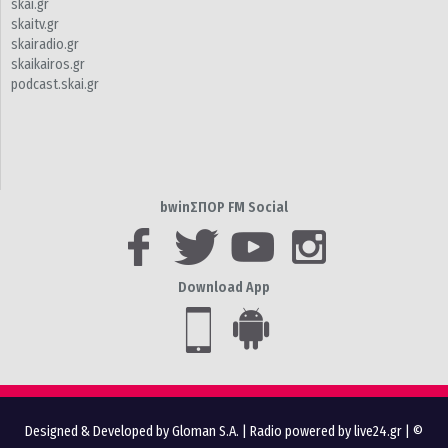
skai.gr
skaitv.gr
skairadio.gr
skaikairos.gr
podcast.skai.gr
bwinΣΠΟΡ FM Social
Download App
Designed & Developed by Gloman S.A.
|
Radio powered by live24.gr
| ©