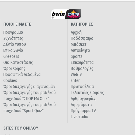
ΠΟΙΟΙ ΕΙΜΑΣΤΕ
ΚΑΤΗΓΟΡΙΕΣ
Πρόγραμμα
Αρχική
Συχνότητες
Ποδόσφαιρο
Δελτία τύπου
Μπάσκετ
Επικοινωνία
Αυτοκίνητο
Greece Is
Sports
Οικ. Καταστάσεις
Επικαιρότητα
Όροι Χρήσης
Βαθμολογίες
Προσωπικά Δεδομένα
WebTv
Cookies
Enter
Όροι διεξαγωγής διαγωνισμών
Πρωτοσέλιδα
Όροι διεξαγωγής του ραδ/κού
Τελευταίες Ειδήσεις
παιχνιδιού "ΣΠΟΡ FM Quiz"
Αρθρογραφίες
Όροι διεξαγωγής του ραδ/κού
Αφιερώματα
παιχνιδιού "Sport Quiz"
Πρόγραμμα TV
Live-radio
SITES ΤΟΥ ΟΜΙΛΟΥ