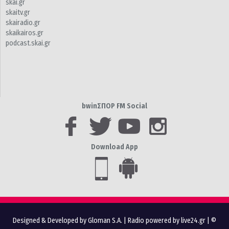
skai.gr
skaitv.gr
skairadio.gr
skaikairos.gr
podcast.skai.gr
bwinΣΠΟΡ FM Social
Download App
Designed & Developed by Gloman S.A.
|
Radio powered by live24.gr
| ©