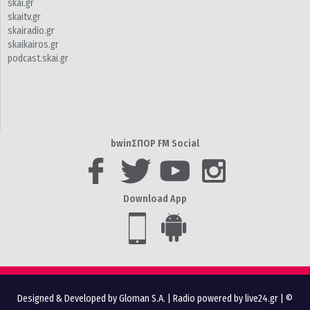
skai.gr
skaitv.gr
skairadio.gr
skaikairos.gr
podcast.skai.gr
bwinΣΠΟΡ FM Social
Download App
Designed & Developed by Gloman S.A.
|
Radio powered by live24.gr
| ©