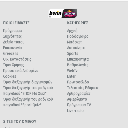
ΠΟΙΟΙ ΕΙΜΑΣΤΕ
ΚΑΤΗΓΟΡΙΕΣ
Πρόγραμμα
Αρχική
Συχνότητες
Ποδόσφαιρο
Δελτία τύπου
Μπάσκετ
Επικοινωνία
Αυτοκίνητο
Greece Is
Sports
Οικ. Καταστάσεις
Επικαιρότητα
Όροι Χρήσης
Βαθμολογίες
Προσωπικά Δεδομένα
WebTv
Cookies
Enter
Όροι διεξαγωγής διαγωνισμών
Πρωτοσέλιδα
Όροι διεξαγωγής του ραδ/κού
Τελευταίες Ειδήσεις
παιχνιδιού "ΣΠΟΡ FM Quiz"
Αρθρογραφίες
Όροι διεξαγωγής του ραδ/κού
Αφιερώματα
παιχνιδιού "Sport Quiz"
Πρόγραμμα TV
Live-radio
SITES ΤΟΥ ΟΜΙΛΟΥ