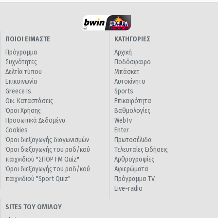
ΠΟΙΟΙ ΕΙΜΑΣΤΕ
ΚΑΤΗΓΟΡΙΕΣ
Πρόγραμμα
Αρχική
Συχνότητες
Ποδόσφαιρο
Δελτία τύπου
Μπάσκετ
Επικοινωνία
Αυτοκίνητο
Greece Is
Sports
Οικ. Καταστάσεις
Επικαιρότητα
Όροι Χρήσης
Βαθμολογίες
Προσωπικά Δεδομένα
WebTv
Cookies
Enter
Όροι διεξαγωγής διαγωνισμών
Πρωτοσέλιδα
Όροι διεξαγωγής του ραδ/κού
Τελευταίες Ειδήσεις
παιχνιδιού "ΣΠΟΡ FM Quiz"
Αρθρογραφίες
Όροι διεξαγωγής του ραδ/κού
Αφιερώματα
παιχνιδιού "Sport Quiz"
Πρόγραμμα TV
Live-radio
SITES ΤΟΥ ΟΜΙΛΟΥ