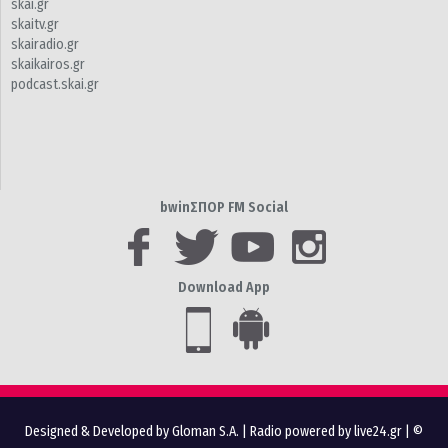
skai.gr
skaitv.gr
skairadio.gr
skaikairos.gr
podcast.skai.gr
bwinΣΠΟΡ FM Social
Download App
Designed & Developed by Gloman S.A.
|
Radio powered by live24.gr
| ©