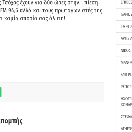
 Τσόχος έχουν για δύο ώρες στην… πίεση
ΕΠΙΘΕ
FM 94,6 αλλά και τους πρωταγωνιστές της
GAME 
ει καμία απορία σας άλυτη!
ΤA «Π
ΑΡΗΣ 
ΝΙΚΟΣ
ΜΑΝΩΛ
FAIR P
ΡΕΠΟΡ
ΗΧΟΓΡ
ΧΟΝΔ
ΣΤΕΦΑ
κπομπής
ATHEN