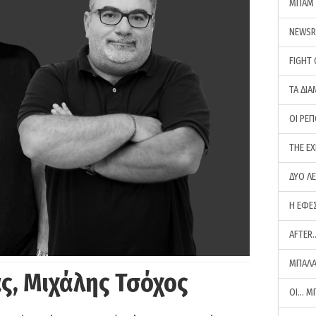
ΜΠΑΜ 
NEWS
FIGHT
ΤΑ ΔΙΑ
ΟΙ ΡΕ
THE E
ΔΥΟ Λ
Η ΕΦΕ
AFTER
ΜΠΑΛΑ
ς, Μιχάλης Τσόχος
ΟΙ… Μ