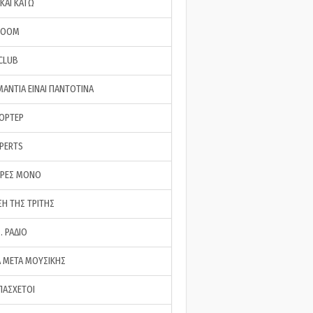
ΚΑΙ ΚΑΤΩ
ROOM
 CLUB
ΜΑΝΤΙΑ ΕΙΝΑΙ ΠΑΝΤΟΤΙΝΑ
ΠΟΡΤΕΡ
XPERTS
ΕΡΕΣ ΜΟΝΟ
ΣΗ ΤΗΣ ΤΡΙΤΗΣ
… ΡΑΔΙΟ
 ΜΕΤΑ ΜΟΥΣΙΚΗΣ
ΠΑΣΧΕΤΟΙ