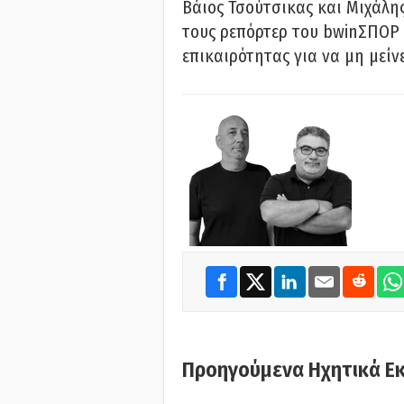
Βάιος Τσούτσικας και Μιχάλης
τους ρεπόρτερ του bwinΣΠΟΡ 
επικαιρότητας για να μη μείν
Προηγούμενα Ηχητικά Ε