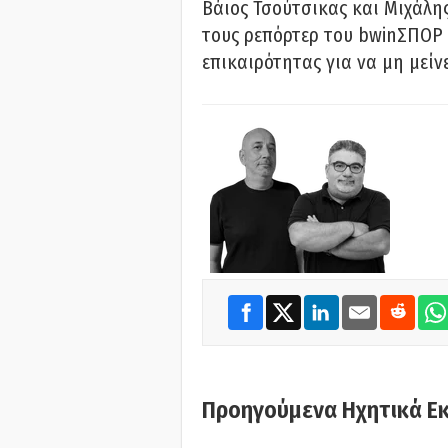
Βάιος Τσούτσικας και Μιχάλης
τους ρεπόρτερ του bwinΣΠΟΡ 
επικαιρότητας για να μη μείν
Προηγούμενα Ηχητικά Ε