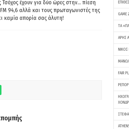
 Τσόχος έχουν για δύο ώρες στην… πίεση
ΕΠΙΘΕ
FM 94,6 αλλά και τους πρωταγωνιστές της
GAME 
ει καμία απορία σας άλυτη!
ΤA «Π
ΑΡΗΣ 
ΝΙΚΟΣ
ΜΑΝΩΛ
FAIR P
ΡΕΠΟΡ
ΗΧΟΓΡ
ΧΟΝΔ
ΣΤΕΦΑ
κπομπής
ATHEN