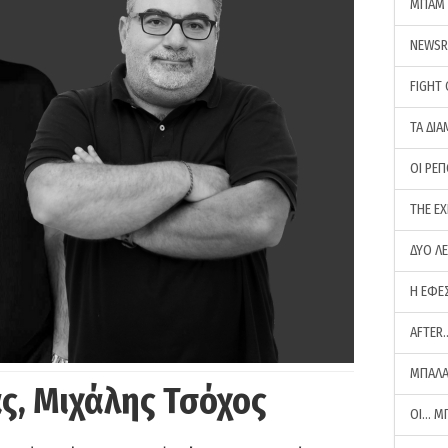
ΜΠΑΜ 
NEWS
FIGHT
ΤΑ ΔΙΑ
ΟΙ ΡΕ
THE E
ΔΥΟ Λ
Η ΕΦΕ
AFTER
ΜΠΑΛΑ
ς, Μιχάλης Τσόχος
ΟΙ… Μ