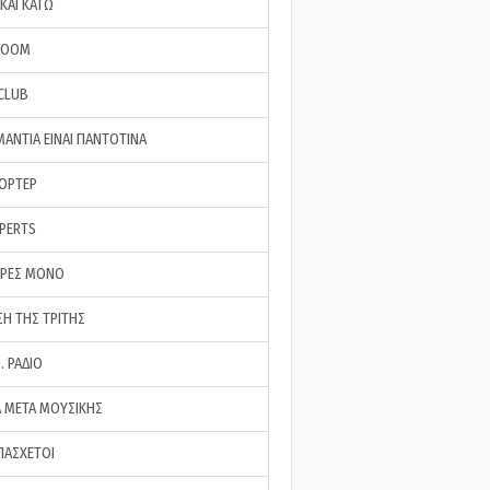
ΚΑΙ ΚΑΤΩ
ROOM
 CLUB
ΜΑΝΤΙΑ ΕΙΝΑΙ ΠΑΝΤΟΤΙΝΑ
ΠΟΡΤΕΡ
XPERTS
ΕΡΕΣ ΜΟΝΟ
ΣΗ ΤΗΣ ΤΡΙΤΗΣ
… ΡΑΔΙΟ
 ΜΕΤΑ ΜΟΥΣΙΚΗΣ
ΠΑΣΧΕΤΟΙ