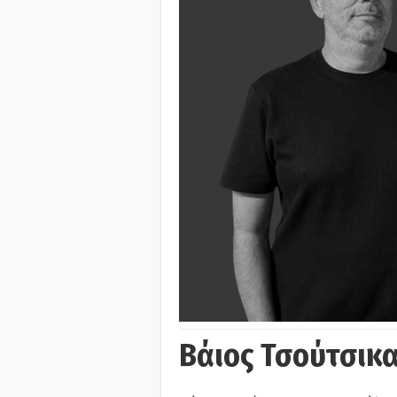
Βάιος Τσούτσικα