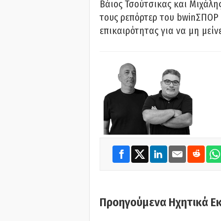
Βάιος Τσούτσικας και Μιχάλης
τους ρεπόρτερ του bwinΣΠΟΡ 
επικαιρότητας για να μη μείν
Προηγούμενα Ηχητικά Ε