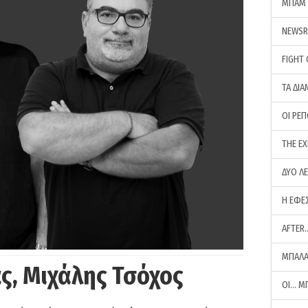
ΜΠΑΜ 
NEWS
FIGHT
ΤΑ ΔΙΑ
ΟΙ ΡΕ
THE E
ΔΥΟ Λ
Η ΕΦΕ
AFTER
ΜΠΑΛΑ
ς, Μιχάλης Τσόχος
ΟΙ… Μ