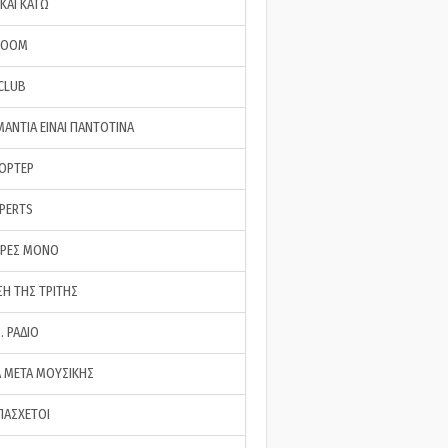
ΚΑΙ ΚΑΤΩ
ROOM
 CLUB
ΜΑΝΤΙΑ ΕΙΝΑΙ ΠΑΝΤΟΤΙΝΑ
ΠΟΡΤΕΡ
XPERTS
ΕΡΕΣ ΜΟΝΟ
ΣΗ ΤΗΣ ΤΡΙΤΗΣ
… ΡΑΔΙΟ
 ΜΕΤΑ ΜΟΥΣΙΚΗΣ
ΠΑΣΧΕΤΟΙ