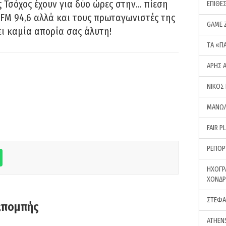
 Τσόχος έχουν για δύο ώρες στην… πίεση
ΕΠΙΘΕ
FM 94,6 αλλά και τους πρωταγωνιστές της
GAME 
ει καμία απορία σας άλυτη!
ΤA «Π
ΑΡΗΣ 
ΝΙΚΟΣ
ΜΑΝΩΛ
FAIR P
ΡΕΠΟΡ
ΗΧΟΓΡ
ΧΟΝΔ
ΣΤΕΦΑ
κπομπής
ATHEN