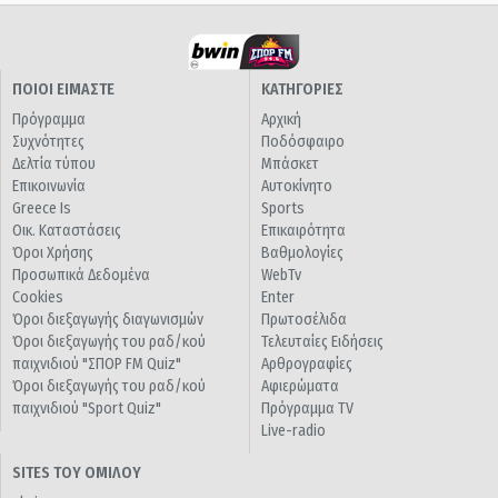
ΠΟΙΟΙ ΕΙΜΑΣΤΕ
ΚΑΤΗΓΟΡΙΕΣ
Πρόγραμμα
Αρχική
Συχνότητες
Ποδόσφαιρο
Δελτία τύπου
Μπάσκετ
Επικοινωνία
Αυτοκίνητο
Greece Is
Sports
Οικ. Καταστάσεις
Επικαιρότητα
Όροι Χρήσης
Βαθμολογίες
Προσωπικά Δεδομένα
WebTv
Cookies
Enter
Όροι διεξαγωγής διαγωνισμών
Πρωτοσέλιδα
Όροι διεξαγωγής του ραδ/κού
Τελευταίες Ειδήσεις
παιχνιδιού "ΣΠΟΡ FM Quiz"
Αρθρογραφίες
Όροι διεξαγωγής του ραδ/κού
Αφιερώματα
παιχνιδιού "Sport Quiz"
Πρόγραμμα TV
Live-radio
SITES ΤΟΥ ΟΜΙΛΟΥ