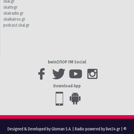
skai.gr
skaitv.gr
skairadio.gr
skaikairos.gr
podcast.skai.gr
bwinΣΠΟΡ FM Social
Download App
Designed & Developed by Gloman S.A.
|
Radio powered by live24.gr
| ©