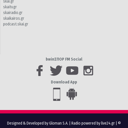
skai.gr
skaitv.gr
skairadio.gr
skaikairos.gr
podcast.skai.gr
bwinΣΠΟΡ FM Social
Download App
Designed & Developed by Gloman S.A.
|
Radio powered by live24.gr
| ©