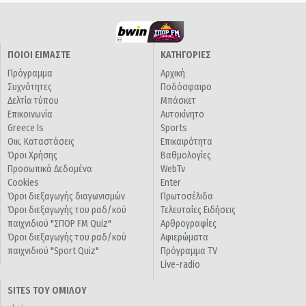
ΠΟΙΟΙ ΕΙΜΑΣΤΕ
ΚΑΤΗΓΟΡΙΕΣ
Πρόγραμμα
Αρχική
Συχνότητες
Ποδόσφαιρο
Δελτία τύπου
Μπάσκετ
Επικοινωνία
Αυτοκίνητο
Greece Is
Sports
Οικ. Καταστάσεις
Επικαιρότητα
Όροι Χρήσης
Βαθμολογίες
Προσωπικά Δεδομένα
WebTv
Cookies
Enter
Όροι διεξαγωγής διαγωνισμών
Πρωτοσέλιδα
Όροι διεξαγωγής του ραδ/κού
Τελευταίες Ειδήσεις
παιχνιδιού "ΣΠΟΡ FM Quiz"
Αρθρογραφίες
Όροι διεξαγωγής του ραδ/κού
Αφιερώματα
παιχνιδιού "Sport Quiz"
Πρόγραμμα TV
Live-radio
SITES ΤΟΥ ΟΜΙΛΟΥ