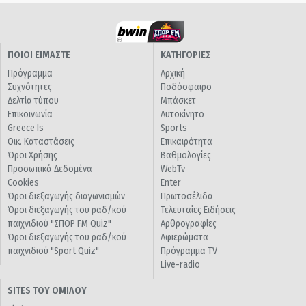
ΠΟΙΟΙ ΕΙΜΑΣΤΕ
ΚΑΤΗΓΟΡΙΕΣ
Πρόγραμμα
Αρχική
Συχνότητες
Ποδόσφαιρο
Δελτία τύπου
Μπάσκετ
Επικοινωνία
Αυτοκίνητο
Greece Is
Sports
Οικ. Καταστάσεις
Επικαιρότητα
Όροι Χρήσης
Βαθμολογίες
Προσωπικά Δεδομένα
WebTv
Cookies
Enter
Όροι διεξαγωγής διαγωνισμών
Πρωτοσέλιδα
Όροι διεξαγωγής του ραδ/κού
Τελευταίες Ειδήσεις
παιχνιδιού "ΣΠΟΡ FM Quiz"
Αρθρογραφίες
Όροι διεξαγωγής του ραδ/κού
Αφιερώματα
παιχνιδιού "Sport Quiz"
Πρόγραμμα TV
Live-radio
SITES ΤΟΥ ΟΜΙΛΟΥ