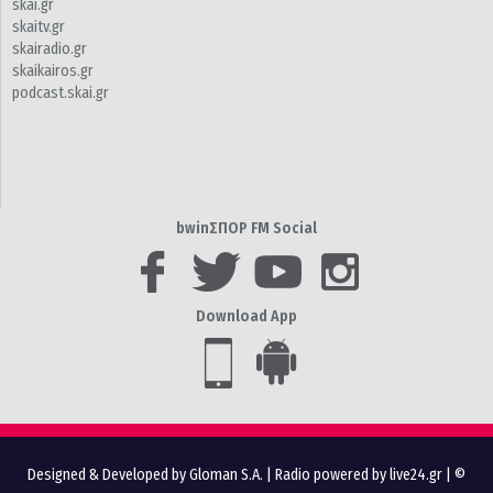
skai.gr
skaitv.gr
skairadio.gr
skaikairos.gr
podcast.skai.gr
bwinΣΠΟΡ FM Social
Download App
Designed & Developed by Gloman S.A.
|
Radio powered by live24.gr
| ©