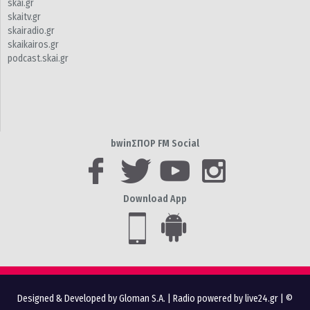
skai.gr
skaitv.gr
skairadio.gr
skaikairos.gr
podcast.skai.gr
bwinΣΠΟΡ FM Social
Download App
Designed & Developed by Gloman S.A.
|
Radio powered by live24.gr
| ©