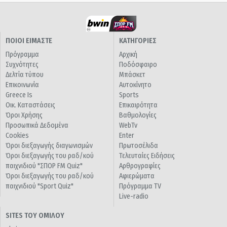
ΠΟΙΟΙ ΕΙΜΑΣΤΕ
ΚΑΤΗΓΟΡΙΕΣ
Πρόγραμμα
Αρχική
Συχνότητες
Ποδόσφαιρο
Δελτία τύπου
Μπάσκετ
Επικοινωνία
Αυτοκίνητο
Greece Is
Sports
Οικ. Καταστάσεις
Επικαιρότητα
Όροι Χρήσης
Βαθμολογίες
Προσωπικά Δεδομένα
WebTv
Cookies
Enter
Όροι διεξαγωγής διαγωνισμών
Πρωτοσέλιδα
Όροι διεξαγωγής του ραδ/κού
Τελευταίες Ειδήσεις
παιχνιδιού "ΣΠΟΡ FM Quiz"
Αρθρογραφίες
Όροι διεξαγωγής του ραδ/κού
Αφιερώματα
παιχνιδιού "Sport Quiz"
Πρόγραμμα TV
Live-radio
SITES ΤΟΥ ΟΜΙΛΟΥ