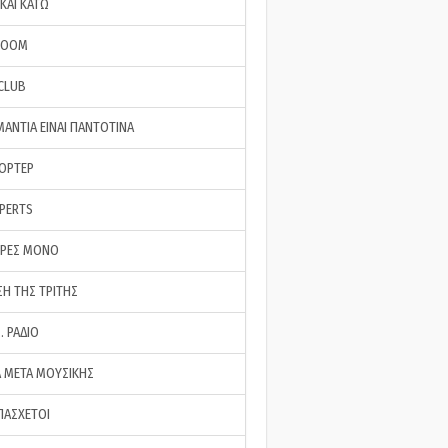
ΚΑΙ ΚΑΤΩ
ROOM
 CLUB
ΜΑΝΤΙΑ ΕΙΝΑΙ ΠΑΝΤΟΤΙΝΑ
ΠΟΡΤΕΡ
XPERTS
ΕΡΕΣ ΜΟΝΟ
ΣΗ ΤΗΣ ΤΡΙΤΗΣ
… ΡΑΔΙΟ
 ΜΕΤΑ ΜΟΥΣΙΚΗΣ
ΠΑΣΧΕΤΟΙ