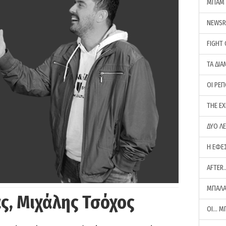
ΜΠΑΜ 
NEWS
FIGHT
ΤΑ ΔΙΑ
ΟΙ ΡΕ
THE E
ΔΥΟ Λ
Η ΕΦΕ
AFTER
ΜΠΑΛΑ
ς, Μιχάλης Τσόχος
ΟΙ… Μ