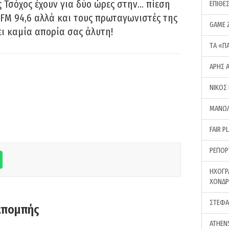
 Τσόχος έχουν για δύο ώρες στην… πίεση
ΕΠΙΘΕ
FM 94,6 αλλά και τους πρωταγωνιστές της
GAME 
ει καμία απορία σας άλυτη!
ΤA «Π
ΑΡΗΣ 
ΝΙΚΟΣ
ΜΑΝΩΛ
FAIR P
ΡΕΠΟΡ
ΗΧΟΓΡ
ΧΟΝΔ
ΣΤΕΦΑ
κπομπής
ATHEN