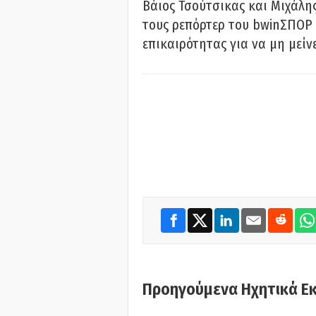
Βάιος Τσούτσικας και Μιχάλης
τους ρεπόρτερ του bwinΣΠΟΡ 
επικαιρότητας για να μη μείν
Προηγούμενα Ηχητικά Ε