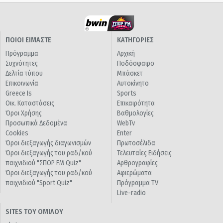
ΠΟΙΟΙ ΕΙΜΑΣΤΕ
ΚΑΤΗΓΟΡΙΕΣ
Πρόγραμμα
Αρχική
Συχνότητες
Ποδόσφαιρο
Δελτία τύπου
Μπάσκετ
Επικοινωνία
Αυτοκίνητο
Greece Is
Sports
Οικ. Καταστάσεις
Επικαιρότητα
Όροι Χρήσης
Βαθμολογίες
Προσωπικά Δεδομένα
WebTv
Cookies
Enter
Όροι διεξαγωγής διαγωνισμών
Πρωτοσέλιδα
Όροι διεξαγωγής του ραδ/κού
Τελευταίες Ειδήσεις
παιχνιδιού "ΣΠΟΡ FM Quiz"
Αρθρογραφίες
Όροι διεξαγωγής του ραδ/κού
Αφιερώματα
παιχνιδιού "Sport Quiz"
Πρόγραμμα TV
Live-radio
SITES ΤΟΥ ΟΜΙΛΟΥ