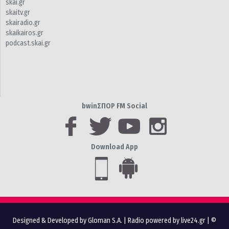
skai.gr
skaitv.gr
skairadio.gr
skaikairos.gr
podcast.skai.gr
bwinΣΠΟΡ FM Social
Download App
Designed & Developed by Gloman S.A.
|
Radio powered by live24.gr
| ©